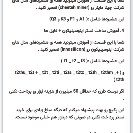
شما با این قسمت از آموزش میتونید همه ی هشبردهای مدل های
شرکت چیتا ماینر رو (cheetah miner) تعمیر کنید .
این هشبردها شامل :( A1 و F1 و K3 و Q3)
4. آموزش ساخت تستر اینوسیلیکون + فایل ها
شما با این قسمت از آموزش میتونید همه ی هشبردهای مدل های
شرکت اینوسیلیکون رو (innosilicon) تعمیر کنید .
این هشبردها شامل :( t1 _ t2 _ t3
)
و ( +t2thu_ t2t + _ t2t _ t2ti _ t2ts _ t2tz _ t2th _ t2thm _
t2th )
اگر دوست داری که حداقل 50 میلیون از هزینه ابزار رو پرداخت نکنی
.
این پکیج رو بهت پیشنهاد میکنم که دیگه مبلغ زیادی برای خرید
تستر پرداخت نکنی.در صورتی که دربازار هم خیلی موجود نیست.